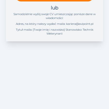
lub
Samodzielnie wyślij swoje CV umieszczając ponisze dane w
wiadomości:
Adres, na który nalezy wysłać maila:
kariera@avipoint.pl
Tytuł maila: [Twoje imię i nazwisko] Stanowisko:
Technik
Weterynarii