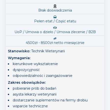
Brak doświadczenia
Pełen etat / Część etatu
UoP / Umowa o dzieło / Umowa zlecenie / B2B
4500
zł -
8500
zł
netto
miesięcznie
Stanowisko:
Technik Weterynarii
Wymagania
:
kierunkowe wykształcenie
dyspozycyjność
odpowiedzialnośc i zaangażowanie
Zakres obowiązków
:
pobieranie prób do badań
asysta lekarzy weterynarii
dostarczanie suplementów na fermy drobiu
wsparcie techniczne