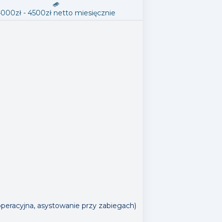
4000
zł -
4500
zł
netto
miesięcznie
peracyjna, asystowanie przy zabiegach)