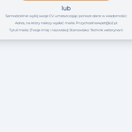
lub
Samodzielnie wyślij swoje CV umieszczając ponisze dane w wiadomości:
Adres, na który nalezy wysłać maila:
Przychodnia4pet@o2.pl
Tytuł maila: [Twoje imię i nazwisko] Stanowisko:
Technik weterynarii
Techników weterynarii