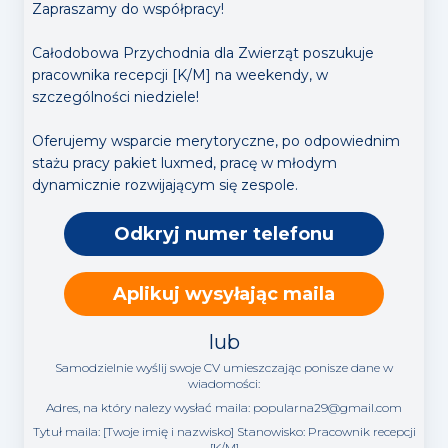
Zapraszamy do współpracy!
Całodobowa Przychodnia dla Zwierząt poszukuje
pracownika recepcji [K/M] na weekendy, w
szczególności niedziele!
Oferujemy wsparcie merytoryczne, po odpowiednim
stażu pracy pakiet luxmed, pracę w młodym
Odkryj numer telefonu
Aplikuj wysyłając maila
lub
Samodzielnie wyślij swoje CV umieszczając ponisze dane w
wiadomości:
Adres, na który nalezy wysłać maila:
popularna29@gmail.com
Tytuł maila: [Twoje imię i nazwisko] Stanowisko:
Pracownik recepcji
[K/M]