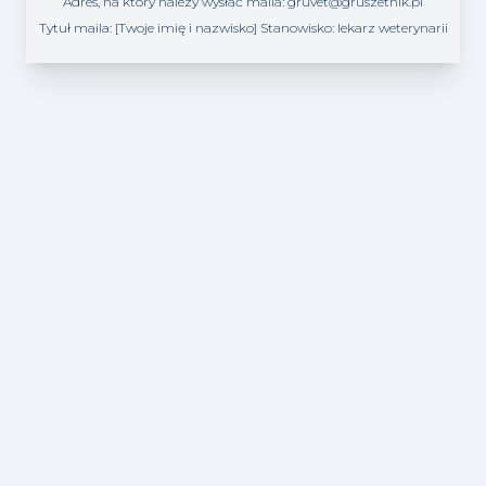
Adres, na który nalezy wysłać maila:
gruvet@gruszetnik.pl
Tytuł maila: [Twoje imię i nazwisko] Stanowisko:
lekarz weterynarii
Vetpraca - portal pracy dla Lekarzy weterynarii i
Techników weterynarii
Copyright ©2026 VetTech, All rights reserved.