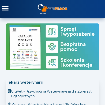
lekarz weterynarii
GruVet - Przychodnia Weterynaryjna dla Zwierząt
Egzotycznych
Wrocław
,
Wrocław, Barlickiego 1/1B, Wroclaw,