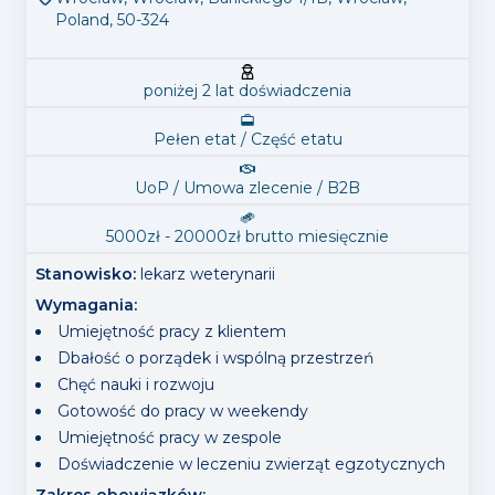
Poland, 50-324
poniżej 2 lat doświadczenia
Pełen etat / Część etatu
UoP / Umowa zlecenie / B2B
5000
zł -
20000
zł
brutto
miesięcznie
Stanowisko:
lekarz weterynarii
Wymagania
:
Umiejętność pracy z klientem
Dbałość o porządek i wspólną przestrzeń
Chęć nauki i rozwoju
Gotowość do pracy w weekendy
Umiejętność pracy w zespole
Doświadczenie w leczeniu zwierząt egzotycznych
Zakres obowiązków
: