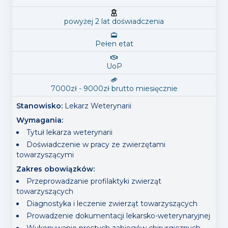
powyżej 2 lat doświadczenia
Pełen etat
UoP
7000
zł -
9000
zł
brutto
miesięcznie
Stanowisko:
Lekarz Weterynarii
Wymagania
:
Tytuł lekarza weterynarii
Doświadczenie w pracy ze zwierzętami
towarzyszącymi
Zakres obowiązków
:
Przeprowadzanie profilaktyki zwierząt
towarzyszących
Diagnostyka i leczenie zwierząt towarzyszących
Prowadzenie dokumentacji lekarsko-weterynaryjnej
Wykonywanie prostych zabiegów chirurgicznych