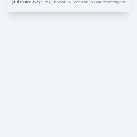
Tytuł maila: [Twoje imię i nazwisko] Stanowisko:
Lekarz Weterynarii
Vetpraca - portal pracy dla Lekarzy weterynarii i
Techników weterynarii
Copyright ©2026 VetTech, All rights reserved.